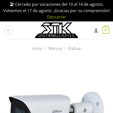
🏖️ Cerrado por vacaciones del 10 al 14 de agosto.
Volvemos el 17 de agosto. ¡Gracias por su comprensión!
Descartar
Saltar
al
0
contenido
Inicio
/
Marcas
/
Dahua