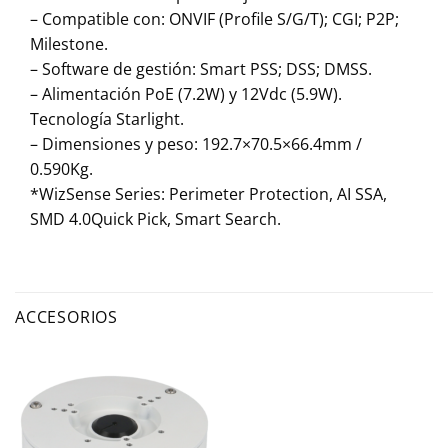
– Compatible con: ONVIF (Profile S/G/T); CGI; P2P;
Milestone.
– Software de gestión: Smart PSS; DSS; DMSS.
– Alimentación PoE (7.2W) y 12Vdc (5.9W).
Tecnología Starlight.
– Dimensiones y peso: 192.7×70.5×66.4mm /
0.590Kg.
*WizSense Series: Perimeter Protection, AI SSA,
SMD 4.0Quick Pick, Smart Search.
ACCESORIOS