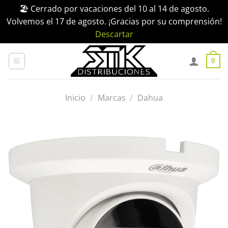
🏖️ Cerrado por vacaciones del 10 al 14 de agosto.
Volvemos el 17 de agosto. ¡Gracias por su comprensión!
Descartar
Saltar
al
0
contenido
Inicio
/
Marcas
/
Dahua