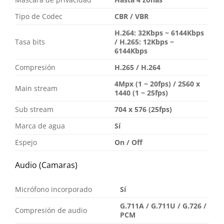
Tipo de Codec
CBR / VBR
H.264: 32Kbps ~ 6144Kbps
Tasa bits
/ H.265: 12Kbps ~
6144Kbps
Compresión
H.265 / H.264
4Mpx (1 ~ 20fps) / 2560 x
Main stream
1440 (1 ~ 25fps)
Sub stream
704 x 576 (25fps)
Marca de agua
Sí
Espejo
On / Off
Audio (Camaras)
Micrófono incorporado
Sí
G.711A / G.711U / G.726 /
Compresión de audio
PCM