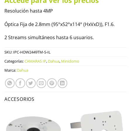
Accede para ver los precios
Resolución hasta 4MP
Óptica Fija de 2.8mm (95°x52°x114° (HxVxD)), F1.6.
2 Streams simultáneos hasta 6 usuarios.
SKU:
IPC-HDW2449TM-S-IL
Categorías:
CAMARAS IP
,
Dahua
,
Minidomo
Marca:
Dahua
ACCESORIOS