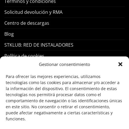
Terminos y condiciones
Solicitud devolución y RMA
Centro de descargas
Blog
STKLUB: RED DE INSTALADORES
Política de cookies
Gestionar consentimiento
PRODUCTOS
Para ofrecer las mejores experiencias, utilizamos
tecnologías como las cookies para almacenar y/o acceder a
Control Acceso
la información del dispositivo. El consentimiento de estas
tecnologías nos permitirá procesar datos como el
Hogar Inteligente
comportamiento de navegación o las identificaciones únicas
en este sitio. No consentir o retirar el consentimiento,
Incendio
puede afectar negativamente a ciertas características y
funciones.
Intrusión