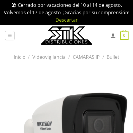
🏖️ Cerrado por vacaciones del 10 al 14 de agosto.
Volvemos el 17 de agosto. ¡Gracias por su comprensión!
Descartar
Saltar
al
0
contenido
Inicio
/
Videovigilancia
/
CAMARAS IP
/
Bullet