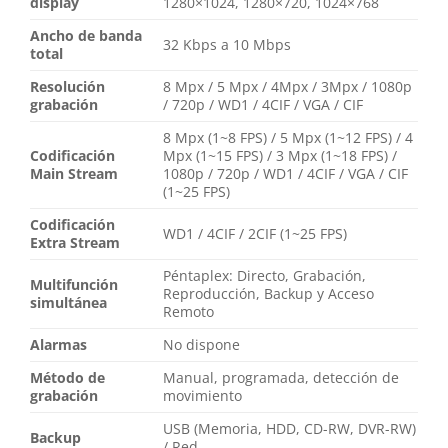
display
1280×1024, 1280×720, 1024×768
Ancho de banda
32 Kbps a 10 Mbps
total
Resolución
8 Mpx / 5 Mpx / 4Mpx / 3Mpx / 1080p
grabación
/ 720p / WD1 / 4CIF / VGA / CIF
8 Mpx (1~8 FPS) / 5 Mpx (1~12 FPS) / 4
Codificación
Mpx (1~15 FPS) / 3 Mpx (1~18 FPS) /
Main Stream
1080p / 720p / WD1 / 4CIF / VGA / CIF
(1~25 FPS)
Codificación
WD1 / 4CIF / 2CIF (1~25 FPS)
Extra Stream
Péntaplex: Directo, Grabación,
Multifunción
Reproducción, Backup y Acceso
simultánea
Remoto
Alarmas
No dispone
Método de
Manual, programada, detección de
grabación
movimiento
USB (Memoria, HDD, CD-RW, DVR-RW)
Backup
/ Red