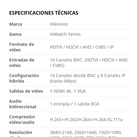
ESPECIFICACIONES TÉCNICAS
Marca
Hikvision
Gama
HiWatch Series
Formato de
HDTVI / HDCVI / AHD / CVBS / IP
vídeo
Entradas de
16 Canales BNC, (HDTVI / HDCVI / AHD
vídeo
/ CVBS)
Configuración
16 Canales desde BNC y 8 Canales IP
híbrida
(hasta 6Mpx)
Salidas de vídeo
1 HDMI 4K, 1 VGA
Audio
1 entrada / 1 salida RCA
bidireccional
Compresión
H.265+/H.265/H.264+/H.264 /G.711u
vídeo/audio
Resolución
3840×2160, 2560×1440, 1920×1080,