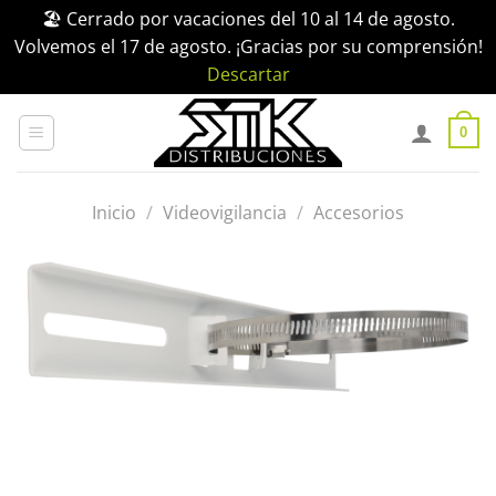
🏖️ Cerrado por vacaciones del 10 al 14 de agosto.
Volvemos el 17 de agosto. ¡Gracias por su comprensión!
Descartar
Saltar
al
0
contenido
Inicio
/
Videovigilancia
/
Accesorios