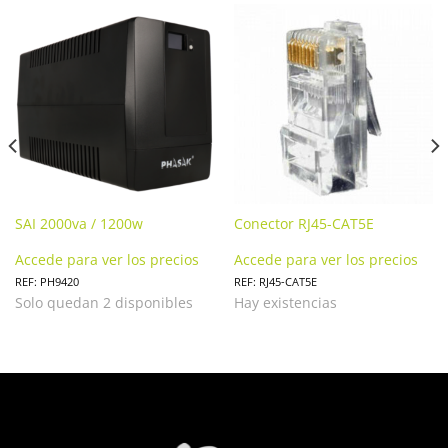
SAI 2000va / 1200w
Conector RJ45-CAT5E
Accede para ver los precios
Accede para ver los precios
REF: PH9420
REF: RJ45-CAT5E
Solo quedan 2 disponibles
Hay existencias