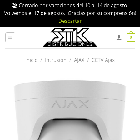
🏖️ Cerrado por vacaciones del 10 al 14 de agosto.
Volvemos el 17 de agosto. ¡Gracias por su comprensión!
Descartar
Saltar
al
0
contenido
Inicio
/
Intrusión
/
AJAX
/
CCTV Ajax