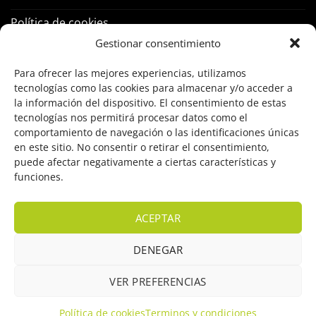
Política de cookies
Gestionar consentimiento
PRODUCTOS
Para ofrecer las mejores experiencias, utilizamos
tecnologías como las cookies para almacenar y/o acceder a
Control Acceso
la información del dispositivo. El consentimiento de estas
tecnologías nos permitirá procesar datos como el
Hogar Inteligente
comportamiento de navegación o las identificaciones únicas
en este sitio. No consentir o retirar el consentimiento,
Incendio
puede afectar negativamente a ciertas características y
funciones.
Intrusión
Marcas
ACEPTAR
OFERTAS
DENEGAR
Solar Fotovoltaicas
VER PREFERENCIAS
Videovigilancia
Política de cookies
Terminos y condiciones