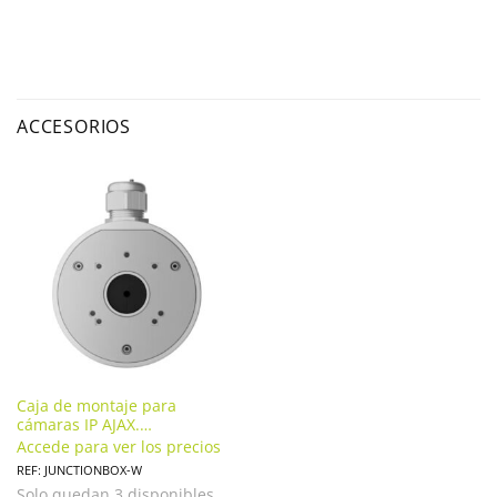
ACCESORIOS
Caja de montaje para
cámaras IP AJAX.
JUNCTIONBOX-W
Accede para ver los precios
REF: JUNCTIONBOX-W
Solo quedan 3 disponibles