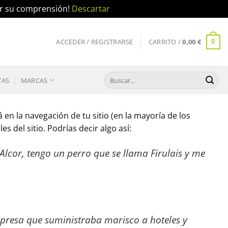
por su comprensión!
Descartar
ACCEDER / REGISTRARSE
CARRITO /
0,00
€
0
Buscar
TAS
MARCAS
por:
en la navegación de tu sitio (en la mayoría de los
 del sitio. Podrías decir algo así:
Alcor, tengo un perro que se llama Firulais y me
resa que suministraba marisco a hoteles y