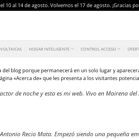
el 10 al 14 de agosto. Volvemos el 17 de agosto. ¡Gracias 
OVOLTAICAS
HOGAR INTELIGENTE
CONTROL ACCESO
OFER
a del blog porque permanecerá en un solo lugar y aparecerá 
na «Acerca de» que les presenta a los visitantes potenciales
actor de noche y esta es mi web. Vivo en Mairena del 
 Antonio Recio Mata. Empezó siendo una pequeña emp