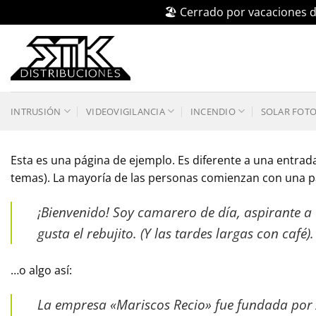
🏖️ Cerrado por vacaciones d
Saltar
al
contenido
INTRUSIÓN
VIDEOVIGILANCIA
INCENDIO
SOLAR FOT
Esta es una página de ejemplo. Es diferente a una entrad
temas). La mayoría de las personas comienzan con una pági
¡Bienvenido! Soy camarero de día, aspirante a 
gusta el rebujito. (Y las tardes largas con café).
…o algo así:
La empresa «Mariscos Recio» fue fundada por