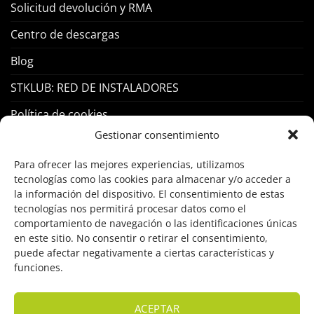
Solicitud devolución y RMA
Centro de descargas
Blog
STKLUB: RED DE INSTALADORES
Política de cookies
Gestionar consentimiento
PRODUCTOS
Para ofrecer las mejores experiencias, utilizamos
tecnologías como las cookies para almacenar y/o acceder a
Control Acceso
la información del dispositivo. El consentimiento de estas
tecnologías nos permitirá procesar datos como el
Hogar Inteligente
comportamiento de navegación o las identificaciones únicas
en este sitio. No consentir o retirar el consentimiento,
Incendio
puede afectar negativamente a ciertas características y
funciones.
Intrusión
Marcas
ACEPTAR