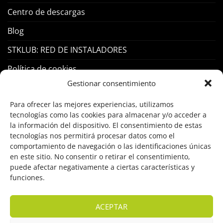
Centro de descargas
Blog
STKLUB: RED DE INSTALADORES
Política de cookies
Gestionar consentimiento
PRODUCTOS
Para ofrecer las mejores experiencias, utilizamos
tecnologías como las cookies para almacenar y/o acceder a
Control Acceso
la información del dispositivo. El consentimiento de estas
tecnologías nos permitirá procesar datos como el
Hogar Inteligente
comportamiento de navegación o las identificaciones únicas
en este sitio. No consentir o retirar el consentimiento,
Incendio
puede afectar negativamente a ciertas características y
funciones.
Intrusión
Marcas
ACEPTAR
OFERTAS