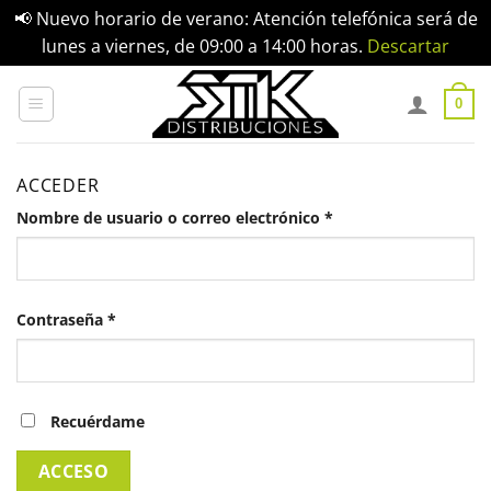
📢 Nuevo horario de verano: Atención telefónica será de
lunes a viernes, de 09:00 a 14:00 horas.
Descartar
Saltar
al
0
contenido
ACCEDER
Obligatorio
Nombre de usuario o correo electrónico
*
Obligatorio
Contraseña
*
Recuérdame
ACCESO